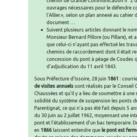
chemin de Grande Communication n° 2 d’a
ouvrages nécessaires pour le défendre co
l’Allier.», selon un plan annexé au cahier 
document …
Suivent plusieurs articles donnant le nom 
Monsieur Bernard Pillore (ou Pillare), et 
que celui-ci n’ayant pas effectué les tra
chemins de raccordement dont il était red
concession du pont à péage de Coudes qui 
d’adjudication du 11 avril 1843.
Sous Préfecture d’Issoire, 28 juin
1861
: courri
de visites annuels
sont réalisés par le Conseil 
Chaussées et qu’il y a lieu de soumettre à une
solidité du système de suspension les ponts 
Parentignat, ce qui n’a pas été fait depuis 5 an
du 30 juin au 2 juillet 1962, moyennant une inte
pont et l’établissement d’un bac temporaire. 
en
1866
laissent entendre que
le pont est ferm