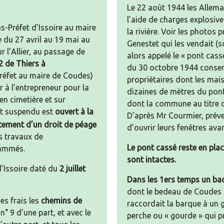
Le 22 août 1944 les Allema
l’aide de charges explosive
s-Préfet d’Issoire au maire
la rivière. Voir les photos
 du 27 avril au 19 mai au
Genestet qui les vendait (
 l’Allier, au passage de
alors appelé le « pont cass
 de Thiers à
du 30 octobre 1944 conser
réfet au maire de Coudes)
propriétaires dont les ma
 à l’entrepreneur pour la
dizaines de mètres du pon
en cimetière et sur
dont la commune au titre 
ont suspendu est
ouvert à la
D’après Mr Courmier, préve
tement d’un droit de péage
d’ouvrir leurs fenêtres ava
s travaux de
Le pont cassé reste en plac
rammés.
sont intactes.
’Issoire daté du
2 juillet
Dans les 1ers temps un ba
dont le bedeau de Coudes a
ses frais les
chemins de
raccordait la barque à un g
° 9 d’une part, et avec le
perche ou « gourde » qui pr