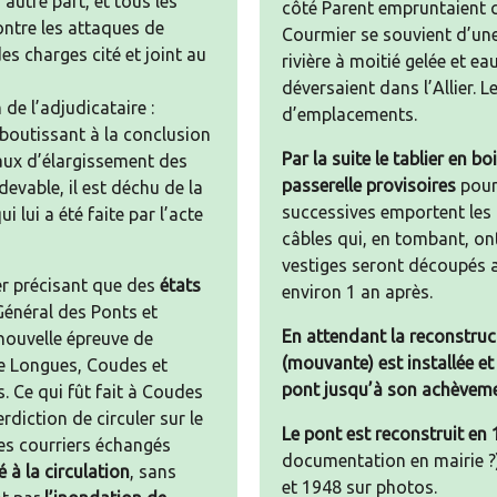
utre part, et tous les
côté Parent empruntaient c
ntre les attaques de
Courmier se souvient d’une 
des charges cité et joint au
rivière à moitié gelée et e
déversaient dans l’Allier. L
de l’adjudicataire :
d’emplacements.
aboutissant à la conclusion
Par la suite le tablier en b
vaux d’élargissement des
passerelle provisoires
pour 
evable, il est déchu de la
successives emportent les p
lui a été faite par l’acte
câbles qui, en tombant, ont
vestiges seront découpés 
er précisant que des
états
environ 1 an après.
Général des Ponts et
En attendant la reconstruct
 nouvelle épreuve de
(mouvante) est installée e
de Longues, Coudes et
pont jusqu’à son achèveme
s. Ce qui fût fait à Coudes
rdiction de circuler sur le
Le pont est reconstruit en
Des courriers échangés
documentation en mairie ?)
é à la circulation
, sans
et 1948 sur photos.