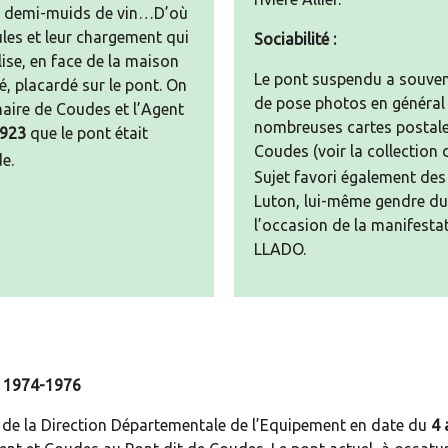
u 4 demi-muids de vin…D’où
ules et leur chargement qui
Sociabilité :
glise, en face de la maison
Le pont suspendu a souvent
é, placardé sur le pont. On
de pose photos en général ;
maire de Coudes et l’Agent
nombreuses cartes postale
923
que le pont était
Coudes (voir la collection 
de.
Sujet favori également des
Luton, lui-même gendre du
l’occasion de la manifestat
LLADO.
n 1974-1976
 » de la Direction Départementale de l’Equipement en date du
4 