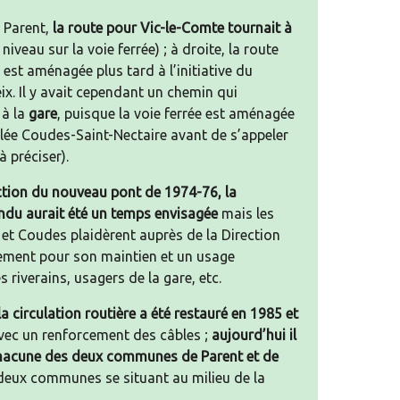
 Parent,
la route pour Vic-le-Comte tournait à
iveau sur la voie ferrée) ; à droite, la route
 est aménagée plus tard à l’initiative du
x. Il y avait cependant un chemin qui
 à la
gare
, puisque la voie ferrée est aménagée
elée Coudes-Saint-Nectaire avant de s’appeler
 préciser).
ction du nouveau pont de 1974-76, la
ndu aurait été un temps envisagée
mais les
t Coudes plaidèrent auprès de la Direction
ement pour son maintien et un usage
 riverains, usagers de la gare, etc.
 circulation routière a été restauré en 1985 et
ec un renforcement des câbles ;
aujourd’hui il
chacune des deux communes de Parent et de
es deux communes se situant au milieu de la