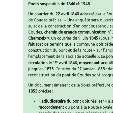
Ponts suspendus de 1846 et 1948
Un courrier du
22 avril 1840
adressé par le Sou
de Coudes précise : « Une enquête sera ouverte
sujet de la construction d’un pont suspendu sur
Coudes,
chemin de grande communication n° 2
Champeix ».
Un courrier du 9 juin
1845
(Sous P
fait état de terrains que la commune doit céder
construction du pont et de la route « sur l’anci
l’emplacement de la sacristie actuelle ». Le p
er
circulation le 1
avril 1846, moyennant acquit
jusqu’en 1875
. Courrier du 27 janvier 1
853
: de
reconstruction du pont de Coudes sont prog
Un document émanant de la Sous-préfecture d
1855
précise :
l’adjudicataire du pont
doit réaliser « à 
raccordement
du pont à la Route Royale n