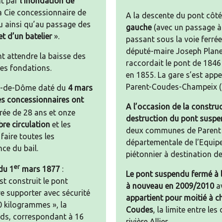
t par
l’inondation de
a Cie concessionnaire de
A la descente du pont côté
u ainsi qu’au passage des
gauche
(avec un passage à n
et d’un batelier
».
passant sous la voie ferrée
député-maire Joseph Planei
nt attendre la baisse des
raccordait le pont de 1846
es fondations.
en 1855. La gare s’est app
Parent-Coudes-Champeix (à
uy-de-Dôme daté du
4 mars
les concessionnaires ont
A l’occasion de la constru
ée de 28 ans et onze
destruction du pont suspe
bre circulation
et les
deux communes de Parent e
faire toutes les
départementale de l’Equip
ce du bail.
piétonnier à destination des
er
du 1
mars
1877
:
Le pont suspendu fermé à la
st construit le pont
à nouveau en 2009/2010
av
e supporter avec sécurité
appartient pour moitié à 
0 kilogrammes », la
Coudes
, la limite entre l
oids, correspondant à 16
rivière Allier.