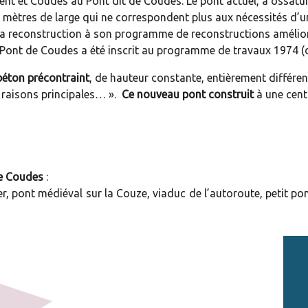
arent et Coudes au Pont dit de Coudes. Le pont actuel, à ossat
5 mètres de large qui ne correspondent plus aux nécessités d’u
sa reconstruction à son programme de reconstructions amélior
le Pont de Coudes a été inscrit au programme de travaux 1974 (
 béton précontraint
, de hauteur constante, entièrement différent
s raisons principales… ».
Ce nouveau pont construit
à une cent
de Coudes
:
er, pont médiéval sur la Couze, viaduc de l’autoroute, petit po