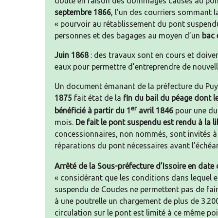
doute en raison des dommages causés au pon
septembre
1866
, l’un des courriers sommant l
« pourvoir au rétablissement du pont suspend
personnes et des bagages au moyen d’un
bac 
Juin 1868
: des travaux sont en cours et doive
eaux pour permettre d’entreprendre de nouvell
Un document émanant de la préfecture du P
1875
fait état de la
fin du bail du péage dont 
er
bénéficié à partir du 1
avril 1846
pour une dur
mois.
De fait le pont suspendu est rendu à la li
concessionnaires, non nommés, sont invités à 
réparations du pont nécessaires avant l’échéan
Arrêté de la Sous-préfecture d’Issoire en date 
« considérant que les conditions dans lequel e
suspendu de Coudes ne permettent pas de fair
à une poutrelle un chargement de plus de 3.20
circulation sur le pont est limité à ce même p