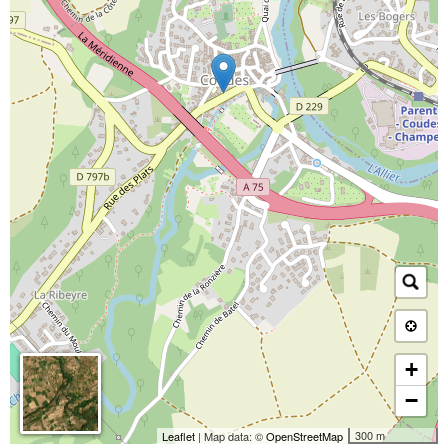
+
−
300 m
Leaflet
| Map data: ©
OpenStreetMap