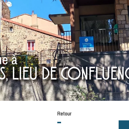
ue à
, lieu de confluen
Retour