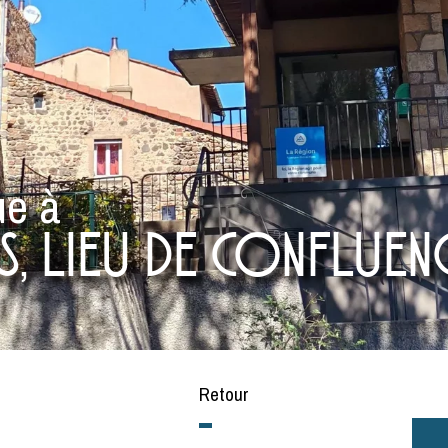
ue à
, lieu de confluen
Retour